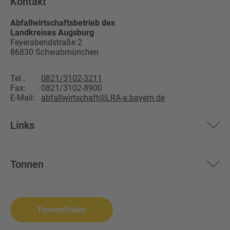
Kontakt
Abfallwirtschaftsbetrieb des
Landkreises Augsburg
Feyerabendstraße 2
86830
Schwabmünchen
Tel.:
0821/3102-3211
Fax:
0821/3102-8900
E-Mail:
abfallwirtschaft@LRA-a.bayern.de
Links
Aktuelles
Tonnen
Über uns
Restmüll
Altglas
Landkreis Augsburg
Biomüll
Wertstoffsammelstelle
Tonnenfinder
Altpapier
Problemabfall