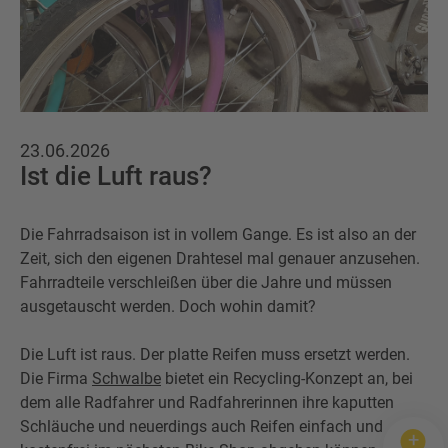
Wertstofftonne
Schadens-/Verlustmeldung
Behältergrössen
Mitarbeiter
Kontakt
Altglas
Windelzuschuss
Private Entsorgungsunternehmen
Häufige Fragen
Wertstoffsammelstelle
Nachtspeicheröfen
23.06.2026
Gebrauchtwaren
Ist die Luft raus?
Problemabfall
Photovoltaikmodule
Tonnenknigge
Die Fahrradsaison ist in vollem Gange. Es ist also an der
Sperrmüll
Zeit, sich den eigenen Drahtesel mal genauer anzusehen.
Augsburger Land Becher
Fahrradteile verschleißen über die Jahre und müssen
ausgetauscht werden. Doch wohin damit?
Sonstige Abfälle
Die Luft ist raus. Der platte Reifen muss ersetzt werden.
Die Firma
Schwalbe
bietet ein Recycling-Konzept an, bei
dem alle Radfahrer und Radfahrerinnen ihre kaputten
Schläuche und neuerdings auch Reifen einfach und