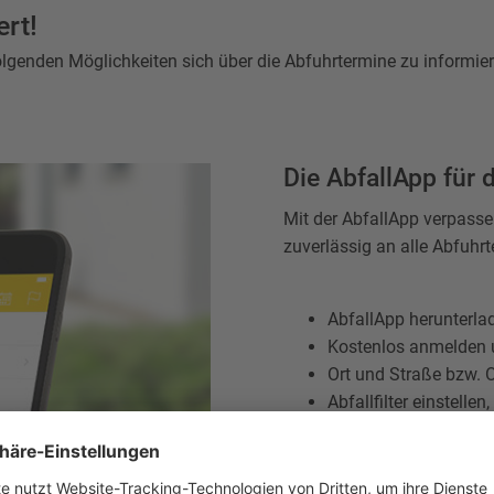
rt!
lgenden Möglichkeiten sich über die Abfuhrtermine zu informier
Die AbfallApp für
Mit der AbfallApp verpasse
zuverlässig an alle Abfuhr
AbfallApp herunterlad
Kostenlos anmelden u
Ort und Straße bzw. 
Abfallfilter einstelle
Erinnerungstag und Uh
Zusätzliche Erinnerun