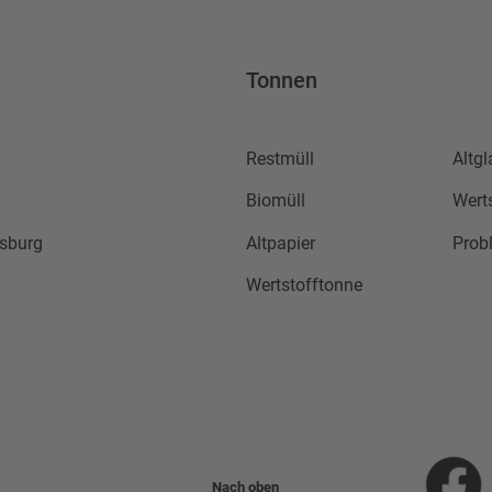
Tonnen
Restmüll
Altgl
Biomüll
Wert
sburg
Altpapier
Prob
Wertstofftonne
Nach oben