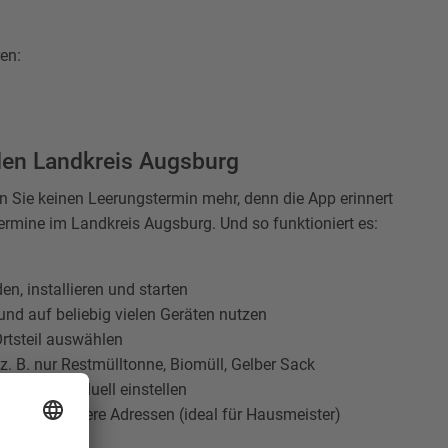
en:
 den Landkreis Augsburg
n Sie keinen Leerungstermin mehr, denn die App erinnert
termine im Landkreis Augsburg. Und so funktioniert es:
en, installieren und starten
nd auf beliebig vielen Geräten nutzen
Ortsteil auswählen
n, z. B. nur Restmülltonne, Biomüll, Gelber Sack
rzeit individuell einstellen
gen für weitere Adressen (ideal für Hausmeister)