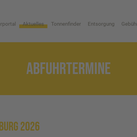
rportal
Aktuelles
Tonnenfinder
Entsorgung
Gebüh
Abfuhrtermine
Abfuhrtermine
Restmüll
Biomüll
Altpapier
ABFUHRTERMINE
Wertstofftonne
Altglas
Wertstoffsammelstelle
Problemabfall
Sperrmüll
Sonstige Abfälle
burg 2026