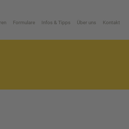
ren
Formulare
Infos & Tipps
Über uns
Kontakt
An-/Um-/Abmeldung
Abfall ABC
Mitarbeiter
Häufige Fra
Eigentümerwechsel
Behältergrössen
Schadens-/Verlustmeldung
Private Entsorgungsunternehmen
Windelzuschuss
Gebrauchtwaren
Nachtspeicheröfen
Tonnenknigge
Photovoltaikmodule
Augsburger Land Becher