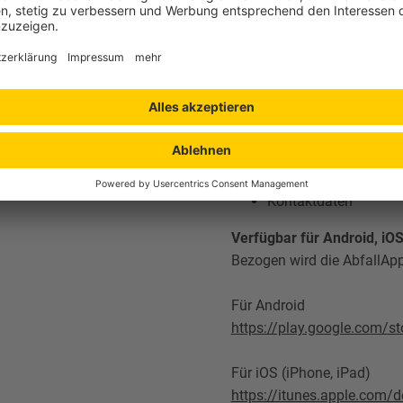
Weitere Informationen in 
Außer den Abfuhrterminen u
weitere Infos wie:
Standorte und Öffnun
Aktuelles aus dem Ab
Tonnenfinder
Kontaktdaten
Verfügbar für Android, i
Bezogen wird die AbfallApp 
Für Android
https://play.google.com/s
Für iOS (iPhone, iPad)
https://itunes.apple.com