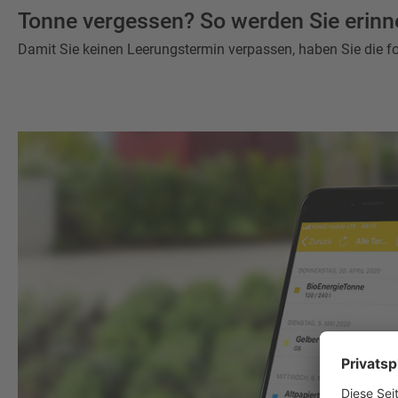
Tonne vergessen? So werden Sie erinne
Damit Sie keinen Leerungstermin verpassen, haben Sie die fo