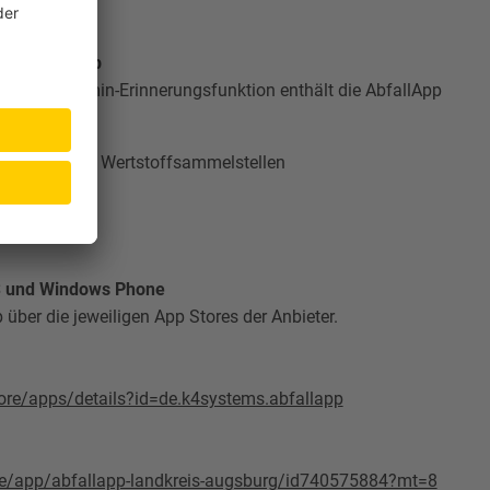
der AbfallApp
nd der Termin-Erinnerungsfunktion enthält die AbfallApp
gszeiten der Wertstoffsammelstellen
fallbereich
OS und Windows Phone
über die jeweiligen App Stores der Anbieter.
tore/apps/details?id=de.k4systems.abfallapp
/de/app/abfallapp-landkreis-augsburg/id740575884?mt=8