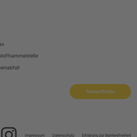
as
stoffsammelstelle
lemabfall
Tonnenfinder
Impressum
Datenschutz
Erklärung zur Barrierefreiheit