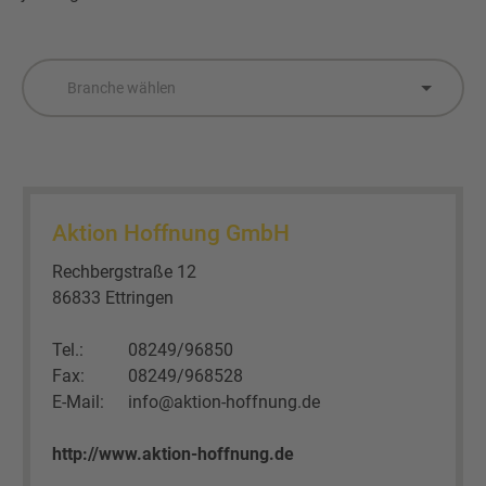
Wertstofftonne
Schadens-/Verlustmeldung
Behältergrössen
Mitarbeiter
Kontakt
Branche wählen
Altglas
Windelzuschuss
Private Entsorgungsunternehmen
Häufige Fragen
Wertstoffsammelstelle
Nachtspeicheröfen
Gebrauchtwaren
Problemabfall
Photovoltaikmodule
Tonnenknigge
Aktion Hoffnung GmbH
Rechbergstraße 12
Sperrmüll
Augsburger Land Becher
86833 Ettringen
Sonstige Abfälle
Tel.:
08249/96850
Fax:
08249/968528
E-Mail:
info@aktion-hoffnung.de
http://www.aktion-hoffnung.de