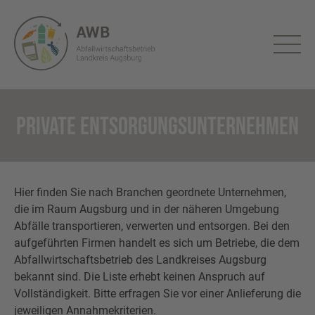
Bürgerportal
Aktuelles
Abfuhrtermine
Tonnenfinder
PRIVATE ENTSORGUNGSUNTERNEHMEN
Entsorgung
Abfuhrtermine
Gebühren
Hier finden Sie nach Branchen geordnete Unternehmen,
die im Raum Augsburg und in der näheren Umgebung
Restmüll
Formulare
Abfälle transportieren, verwerten und entsorgen. Bei den
aufgeführten Firmen handelt es sich um Betriebe, die dem
Biomüll
An-/Um-/Abmeldung
Abfallwirtschaftsbetrieb des Landkreises Augsburg
Infos & Tipps
bekannt sind. Die Liste erhebt keinen Anspruch auf
Vollständigkeit. Bitte erfragen Sie vor einer Anlieferung die
Altpapier
Eigentümerwechsel
Abfall ABC
Über uns
jeweiligen Annahmekriterien.