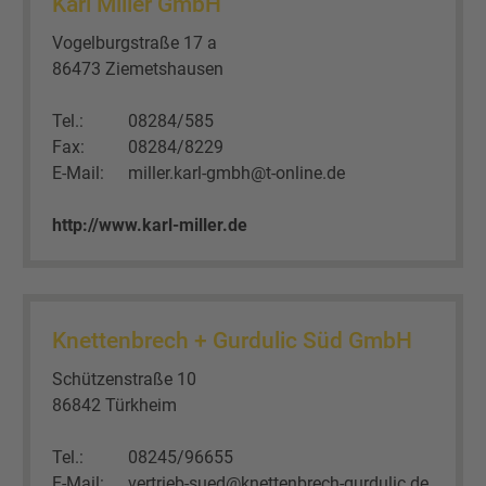
Karl Miller GmbH
Vogelburgstraße 17 a
86473 Ziemetshausen
Tel.:
08284/585
Fax:
08284/8229
E-Mail:
miller.karl-gmbh@t-online.de
http://www.karl-miller.de
Knettenbrech + Gurdulic Süd GmbH
Schützenstraße 10
86842 Türkheim
Tel.:
08245/96655
E-Mail:
vertrieb-sued@knettenbrech-gurdulic.de