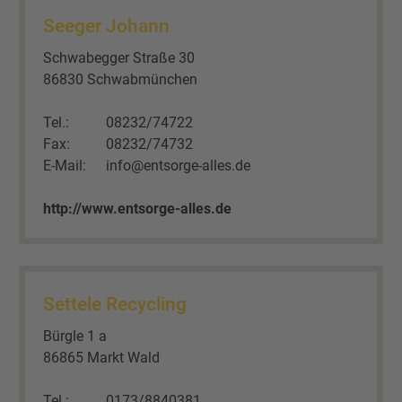
Seeger Johann
Schwabegger Straße 30
86830 Schwabmünchen
Tel.:
08232/74722
Fax:
08232/74732
E-Mail:
info@entsorge-alles.de
http://www.entsorge-alles.de
Settele Recycling
Bürgle 1 a
86865 Markt Wald
Tel.:
0173/8840381