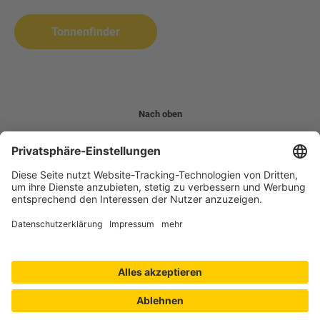
Biomüll
Wertstoffsammelstelle
Tonnenfinder
Altpapier
Problemabfall
Wertstofftonne
Nach oben
Impressum
Datenschutz
Erklärung zur Barrierefreiheit