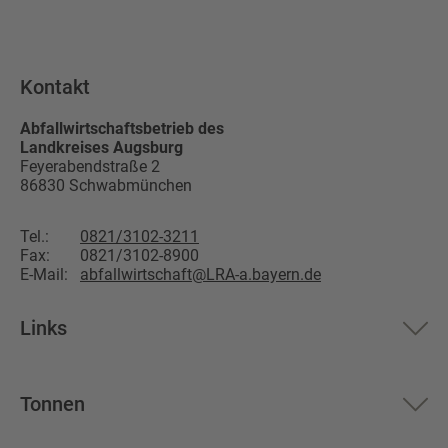
Kontakt
Abfallwirtschaftsbetrieb des
Landkreises Augsburg
Feyerabendstraße 2
86830
Schwabmünchen
Tel.:
0821/3102-3211
Fax:
0821/3102-8900
E-Mail:
abfallwirtschaft@LRA-a.bayern.de
Links
Aktuelles
Tonnen
Über uns
Restmüll
Altglas
Landkreis Augsburg