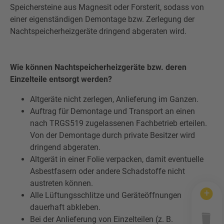
Speichersteine aus Magnesit oder Forsterit, sodass von
Wertstofftonne
Schadens-/Verlustmeldung
Behältergrössen
einer eigenständigen Demontage bzw. Zerlegung der
Mitarbeiter
Kontakt
Nachtspeicherheizgeräte dringend abgeraten wird.
Altglas
Windelzuschuss
Private Entsorgungsunternehmen
Häufige Fragen
Wie können Nachtspeicherheizgeräte bzw. deren
Wertstoffsammelstelle
Nachtspeicheröfen
Gebrauchtwaren
Einzelteile entsorgt werden?
Problemabfall
Altgeräte nicht zerlegen, Anlieferung im Ganzen.
Photovoltaikmodule
Tonnenknigge
Auftrag für Demontage und Transport an einen
nach TRGS519 zugelassenen Fachbetrieb erteilen.
Sperrmüll
Augsburger Land Becher
Von der Demontage durch private Besitzer wird
dringend abgeraten.
Sonstige Abfälle
Altgerät in einer Folie verpacken, damit eventuelle
Asbestfasern oder andere Schadstoffe nicht
austreten können.
Alle Lüftungsschlitze und Geräteöffnungen
dauerhaft abkleben.
Bei der Anlieferung von Einzelteilen (z. B.