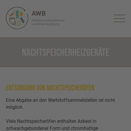
Bürgerportal
Aktuelles
Abfuhrtermine
Tonnenfinder
NACHTSPEICHERHEIZGERÄTE
Entsorgung
Abfuhrtermine
Gebühren
Entsorgung von Nachtspeicheröfen
Restmüll
Formulare
Eine Abgabe an den Wertstoffsammelstellen ist nicht
Biomüll
möglich.
An-/Um-/Abmeldung
Infos & Tipps
Viele Nachtspeicheröfen enthalten Asbest in
Altpapier
Eigentümerwechsel
Abfall ABC
Über uns
schwachgebundener Form und chromhaltige