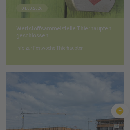
04.08.2026
Wertstoffsammelstelle Thierhaupten
geschlossen
Info zur Festwoche Thierhaupten