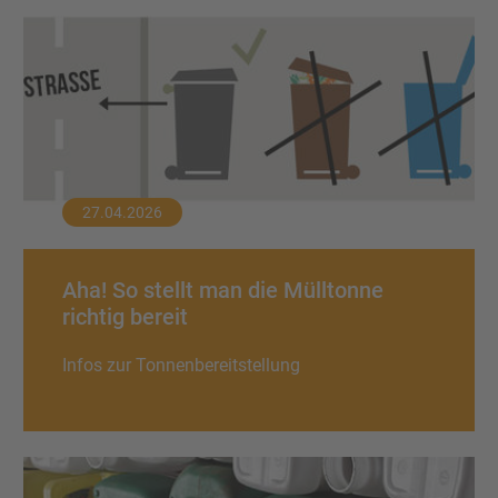
27.04.2026
Aha! So stellt man die Mülltonne
richtig bereit
Infos zur Tonnenbereitstellung