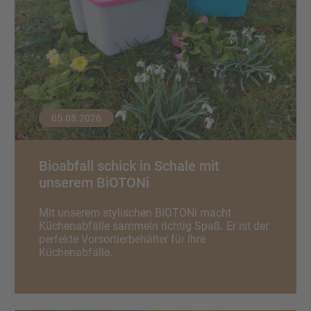
Wertstofftonne
Schadens-/Verlustmeldung
Behältergrössen
Mitarbeiter
Kontakt
Altglas
Windelzuschuss
Private Entsorgungsunternehmen
Häufige Fragen
Wertstoffsammelstelle
Nachtspeicheröfen
Gebrauchtwaren
05.08.2026
Problemabfall
Photovoltaikmodule
Tonnenknigge
Bioabfall schick in Schale mit
Sperrmüll
unserem BiOTONi
Augsburger Land Becher
Mit unserem stylischen BiOTONi macht
Sonstige Abfälle
Küchenabfälle sammeln richtig Spaß. Er ist der
perfekte Vorsortierbehälter für Ihre
Küchenabfälle.