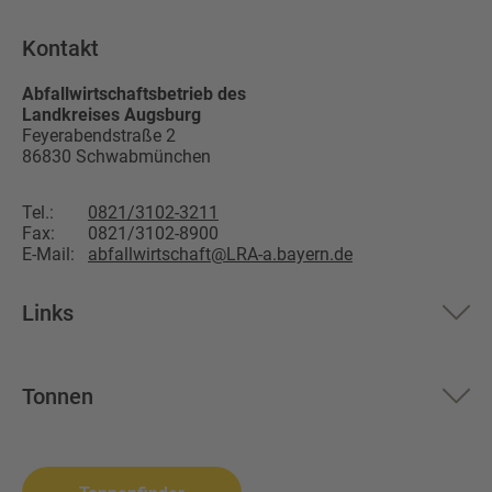
Kontakt
Abfallwirtschaftsbetrieb des
Landkreises Augsburg
Feyerabendstraße 2
86830
Schwabmünchen
Tel.:
0821/3102-3211
Fax:
0821/3102-8900
E-Mail:
abfallwirtschaft@LRA-a.bayern.de
Links
Aktuelles
Tonnen
Über uns
Restmüll
Altglas
Landkreis Augsburg
Biomüll
Wertstoffsammelstelle