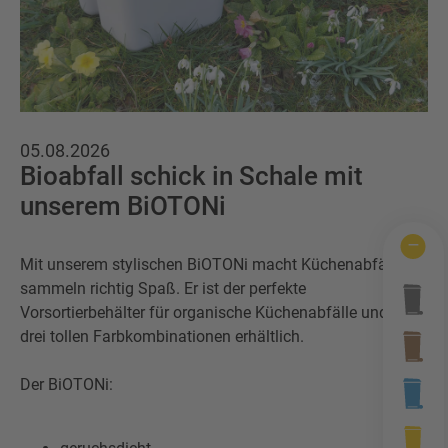
Wertstofftonne
Schadens-/Verlustmeldung
Behältergrössen
Mitarbeiter
Kontakt
Altglas
Windelzuschuss
Private Entsorgungsunternehmen
Häufige Fragen
Wertstoffsammelstelle
Nachtspeicheröfen
05.08.2026
Gebrauchtwaren
Bioabfall schick in Schale mit
Problemabfall
unserem BiOTONi
Photovoltaikmodule
Tonnenknigge
Sperrmüll
Augsburger Land Becher
Mit unserem stylischen BiOTONi macht Küchenabfälle
sammeln richtig Spaß. Er ist der perfekte
Sonstige Abfälle
Vorsortierbehälter für organische Küchenabfälle und in
drei tollen Farbkombinationen erhältlich.
Der BiOTONi: