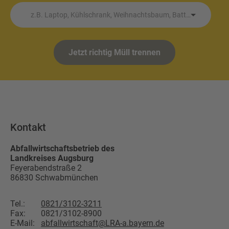
z.B. Laptop, Kühlschrank, Weihnachtsbaum, Batterie etc.
Jetzt richtig Müll trennen
Kontakt
Abfallwirtschaftsbetrieb des
Landkreises Augsburg
Feyerabendstraße 2
86830
Schwabmünchen
Tel.:
0821/3102-3211
Fax:
0821/3102-8900
E-Mail:
abfallwirtschaft@LRA-a.bayern.de