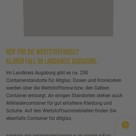
Wertstofftonne
Schadens-/Verlustmeldung
Behältergrössen
Mitarbeiter
Kontakt
Altglas
Windelzuschuss
Private Entsorgungsunternehmen
Häufige Fragen
Wertstoffsammelstelle
Nachtspeicheröfen
Gebrauchtwaren
REIF FÜR DIE WERTSTOFFINSEL?
KLARER FALL IM LANDKREIS AUGSBURG.
Problemabfall
Photovoltaikmodule
Tonnenknigge
Im Landkreis Augsburg gibt es ca. 250
Sperrmüll
Augsburger Land Becher
Containerstandorte für Altglas. Dosen und Kronkorken
werden über die Wertstofftonne bzw. den Gelben
Sonstige Abfälle
Container entsorgt. An einigen Standorten stehen auch
Altkleidercontainer für gut erhaltene Kleidung und
Schuhe. Auf den Wertstoffsammelstellen finden Sie
ebenfalls Container für Altglas.