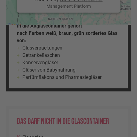
Management Platform
Das gehört in die Container
In die Altglascontainer gehört
nach Farben weiß, braun, grün sortiertes Glas
von:
Glasverpackungen
Getränkeflaschen
Konservengläser
Gläser von Babynahrung
Parfümflakons und Pharmaziegläser
Das darf nicht in die Glascontainer