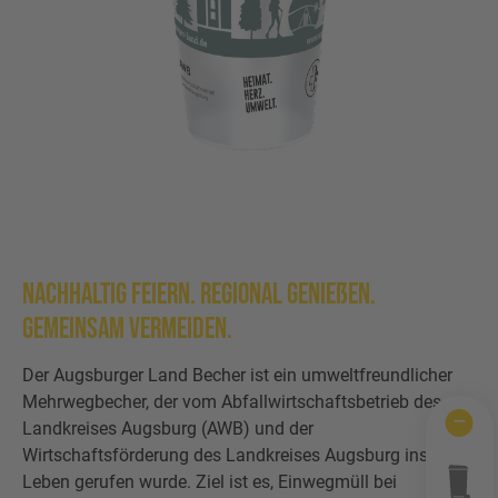
Wertstofftonne
Schadens-/Verlustmeldung
Behältergrössen
Mitarbeiter
Kontakt
Altglas
Windelzuschuss
Private Entsorgungsunternehmen
Häufige Fragen
Wertstoffsammelstelle
Nachtspeicheröfen
Gebrauchtwaren
Problemabfall
Photovoltaikmodule
Tonnenknigge
Sperrmüll
Nachhaltig feiern. Regional genießen.
Augsburger Land Becher
Gemeinsam vermeiden.
Sonstige Abfälle
Der Augsburger Land Becher ist ein umweltfreundlicher
Mehrwegbecher, der vom Abfallwirtschaftsbetrieb des
Landkreises Augsburg (AWB) und der
Wirtschaftsförderung des Landkreises Augsburg ins
Leben gerufen wurde. Ziel ist es, Einwegmüll bei