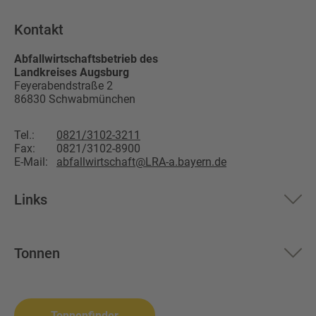
Kontakt
Abfallwirtschaftsbetrieb des
Landkreises Augsburg
Feyerabendstraße 2
86830
Schwabmünchen
Tel.:
0821/3102-3211
Fax:
0821/3102-8900
E-Mail:
abfallwirtschaft@LRA-a.bayern.de
Links
Aktuelles
Tonnen
Über uns
Restmüll
Altglas
Landkreis Augsburg
Biomüll
Wertstoffsammelstelle
Tonnenfinder