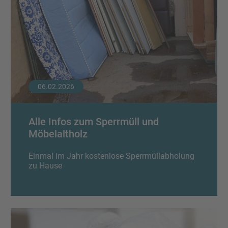
Wertstofftonne
Schadens-/Verlustmeldung
Behältergrössen
Mitarbeiter
Kontakt
Altglas
Windelzuschuss
Private Entsorgungsunternehmen
Häufige Fragen
Wertstoffsammelstelle
Nachtspeicheröfen
Gebrauchtwaren
06.02.2026
Problemabfall
Photovoltaikmodule
Tonnenknigge
Alle Infos zum Sperrmüll und
Sperrmüll
Möbelaltholz
Augsburger Land Becher
Einmal im Jahr kostenlose Sperrmüllabholung
Sonstige Abfälle
zu Hause