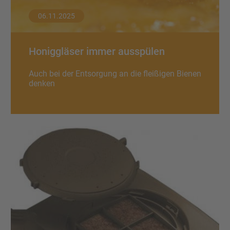
06.11.2025
Honiggläser immer ausspülen
Auch bei der Entsorgung an die fleißigen Bienen
denken