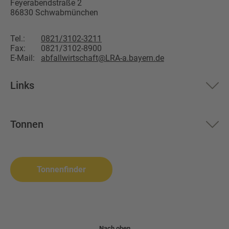
Feyerabendstraße 2
86830
Schwabmünchen
Tel.:
0821/3102-3211
Fax:
0821/3102-8900
E-Mail:
abfallwirtschaft@LRA-a.bayern.de
Links
Aktuelles
Tonnen
Über uns
Restmüll
Altglas
Landkreis Augsburg
Biomüll
Wertstoffsammelstelle
Tonnenfinder
Altpapier
Problemabfall
Wertstofftonne
Nach oben