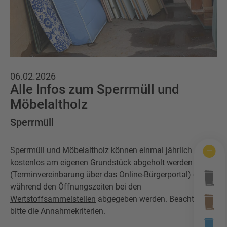
Wertstofftonne
Schadens-/Verlustmeldung
Behältergrössen
Mitarbeiter
Kontakt
Altglas
Windelzuschuss
Private Entsorgungsunternehmen
Häufige Fragen
Wertstoffsammelstelle
Nachtspeicheröfen
06.02.2026
Gebrauchtwaren
Alle Infos zum Sperrmüll und
Problemabfall
Möbelaltholz
Photovoltaikmodule
Tonnenknigge
Sperrmüll
Sperrmüll
Augsburger Land Becher
Sperrmüll
und
Möbelaltholz
können einmal jährlich
Sonstige Abfälle
kostenlos am eigenen Grundstück abgeholt werden
(Terminvereinbarung über das
Online-Bürgerportal
) oder
während den Öffnungszeiten bei den
Wertstoffsammelstellen
abgegeben werden. Beachten Sie
bitte die Annahmekriterien.