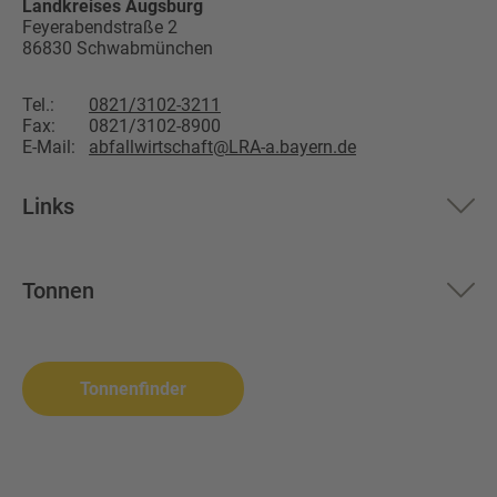
Landkreises Augsburg
Feyerabendstraße 2
86830
Schwabmünchen
Tel.:
0821/3102-3211
Fax:
0821/3102-8900
E-Mail:
abfallwirtschaft@LRA-a.bayern.de
Links
Aktuelles
Tonnen
Über uns
Restmüll
Altglas
Landkreis Augsburg
Biomüll
Wertstoffsammelstelle
Tonnenfinder
Altpapier
Problemabfall
Wertstofftonne