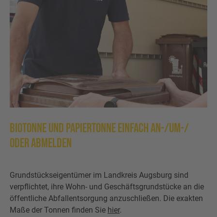
Wertstofftonne
Schadens-/Verlustmeldung
Behältergrössen
Mitarbeiter
Kontakt
Altglas
Windelzuschuss
Private Entsorgungsunternehmen
Häufige Fragen
Wertstoffsammelstelle
Nachtspeicheröfen
Gebrauchtwaren
Problemabfall
Photovoltaikmodule
Tonnenknigge
Sperrmüll
BioTonne und Papiertonne einfach an-/um-/
Augsburger Land Becher
oder abmelden
Sonstige Abfälle
Grundstückseigentümer im Landkreis Augsburg sind
verpflichtet, ihre Wohn- und Geschäftsgrundstücke an die
öffentliche Abfallentsorgung anzuschließen. Die exakten
Maße der Tonnen finden Sie
hier
.