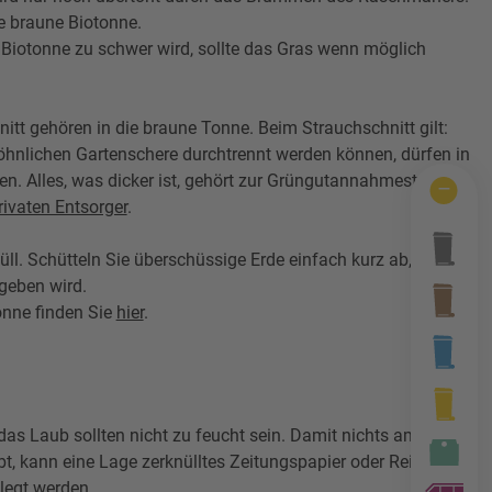
ie braune Biotonne.
Biotonne zu schwer wird, sollte das Gras wenn möglich
tt gehören in die braune Tonne. Beim Strauchschnitt gilt:
ewöhnlichen Gartenschere durchtrennt werden können, dürfen in
n. Alles, was dicker ist, gehört zur Grüngutannahmestelle
rivaten Entsorger
.
üll. Schütteln Sie überschüssige Erde einfach kurz ab, bevor
egeben wird.
tonne finden Sie
hier
.
das Laub sollten nicht zu feucht sein. Damit nichts am
t, kann eine Lage zerknülltes Zeitungspapier oder Reisig
legt werden.