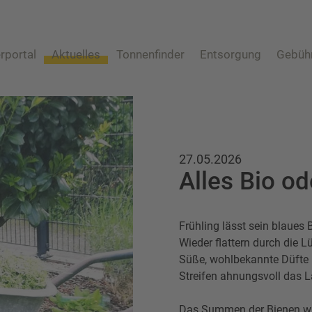
rportal
Aktuelles
Tonnenfinder
Entsorgung
Gebüh
Abfuhrtermine
Abfuhrtermine
Restmüll
Biomüll
Altpapier
Wertstofftonne
27.05.2026
Alles Bio o
Altglas
Wertstoffsammelstelle
Problemabfall
Frühling lässt sein blaues
Sperrmüll
Wieder flattern durch die L
Sonstige Abfälle
Süße, wohlbekannte Düfte
Streifen ahnungsvoll das 
Das Summen der Bienen wi