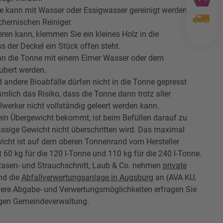
e kann mit Wasser oder Essigwasser gereinigt werden. Bitte
chemischen Reiniger.
ieren kann, klemmen Sie ein kleines Holz in die
 der Deckel ein Stück offen steht.
nn die Tonne mit einem Eimer Wasser oder dem
ubert werden.
 andere Bioabfälle dürfen nicht in die Tonne gepresst
mlich das Risiko, dass die Tonne dann trotz aller
erker nicht vollständig geleert werden kann.
ein Übergewicht bekommt, ist beim Befüllen darauf zu
ässige Gewicht nicht überschritten wird. Das maximal
cht ist auf dem oberen Tonnenrand vom Hersteller
t 60 kg für die 120 l-Tonne und 110 kg für die 240 l-Tonne.
asen- und Strauchschnitt, Laub & Co. nehmen
private
d die
Abfallverwertungsanlage in Augsburg
an (AVA KU,
ere Abgabe- und Verwertungsmöglichkeiten erfragen Sie
digen Gemeindeverwaltung.