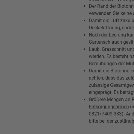
Der Rand der Biotonn
verwenden Sie keine 
Damit die Luft zirkul
Deckelöffnung, sodass
Nach der Leerung ka
Gartenschlauch gesä
Laub, Grasschnitt und
werden. Es besteht nä
Bemühungen der Müllw
Damit die Biotonne k
achten, dass das zul
zulässige Gesamtgewi
eingeprägt. Es beträg
Größere Mengen an R
Entsorgungsfirmen
un
0821/7409-333). And
bitte bei der zustän