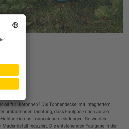
eckel für Biotonnen? Die Tonnendeckel mit integriertem
ihrer umlaufenden Dichtung, dass Faulgase nach außen
e Eiablage in das Tonneninnere eindringen. So werden
 Madenbefall reduziert. Die entstehenden Faulgase in der