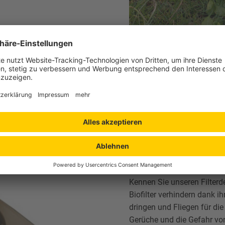
Frische Luft
Kennen Sie unseren Filterd
Biofilter verhindern dank 
dringen und Fliegen für di
Gerüche und die Gefahr von