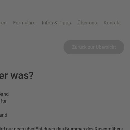
ren
Formulare
Infos & Tipps
Über uns
Kontakt
An-/Um-/Abmeldung
Abfall ABC
Mitarbeiter
Häufige Fra
Eigentümerwechsel
Behältergrössen
Zurück zur Übersicht
Schadens-/Verlustmeldung
Private Entsorgungsunternehmen
Windelzuschuss
Gebrauchtwaren
Nachtspeicheröfen
Tonnenknigge
der was?
Photovoltaikmodule
Augsburger Land Becher
 Band
üfte
Land
rd nur noch übertönt durch das Brummen des Rasenmähers.