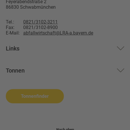
Feyerabendstraße 2
86830
Schwabmünchen
Tel.:
0821/3102-3211
Fax:
0821/3102-8900
E-Mail:
abfallwirtschaft@LRA-a.bayern.de
Links
Aktuelles
Tonnen
Über uns
Restmüll
Altglas
Landkreis Augsburg
Biomüll
Wertstoffsammelstelle
Tonnenfinder
Altpapier
Problemabfall
Wertstofftonne
Nach oben