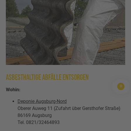
Wertstofftonne
Schadens-/Verlustmeldung
Behältergrössen
Mitarbeiter
Kontakt
Altglas
Windelzuschuss
Private Entsorgungsunternehmen
Häufige Fragen
Wertstoffsammelstelle
Nachtspeicheröfen
Gebrauchtwaren
Problemabfall
Photovoltaikmodule
Tonnenknigge
Sperrmüll
Asbesthaltige Abfälle entsorgen
Augsburger Land Becher
Wohin:
Sonstige Abfälle
Deponie Augsburg-Nord
Oberer Auweg 11 (Zufahrt über Gersthofer Straße)
86169 Augsburg
Tel. 0821/32464893