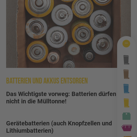
Wertstofftonne
Schadens-/Verlustmeldung
Behältergrössen
Mitarbeiter
Kontakt
Altglas
Windelzuschuss
Private Entsorgungsunternehmen
Häufige Fragen
Wertstoffsammelstelle
Nachtspeicheröfen
Gebrauchtwaren
Problemabfall
Photovoltaikmodule
Tonnenknigge
Sperrmüll
Batterien und Akkus entsorgen
Augsburger Land Becher
Das Wichtigste vorweg: Batterien dürfen
Sonstige Abfälle
nicht in die Mülltonne!
Gerätebatterien (auch Knopfzellen und
Lithiumbatterien)