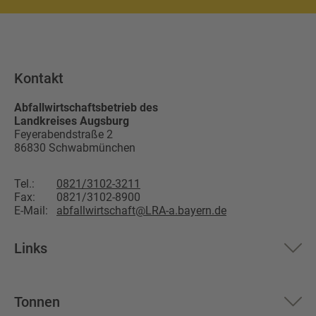
Kontakt
Abfallwirtschaftsbetrieb des
Landkreises Augsburg
Feyerabendstraße 2
86830
Schwabmünchen
Tel.:
0821/3102-3211
Fax:
0821/3102-8900
E-Mail:
abfallwirtschaft@LRA-a.bayern.de
Links
Aktuelles
Tonnen
Über uns