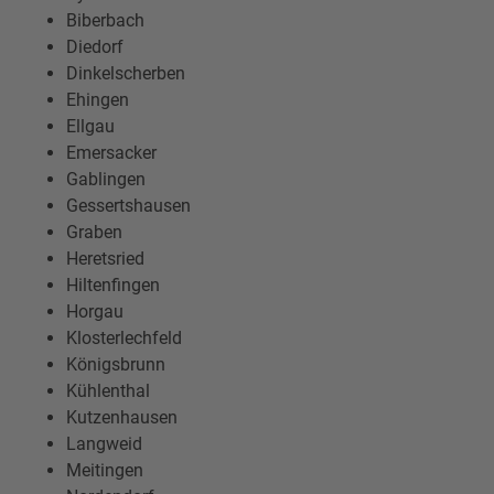
Biberbach
Diedorf
Dinkelscherben
Ehingen
Ellgau
Emersacker
Gablingen
Gessertshausen
Graben
Heretsried
Hiltenfingen
Horgau
Klosterlechfeld
Königsbrunn
Kühlenthal
Kutzenhausen
Langweid
Meitingen