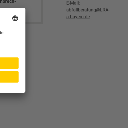
enbrech-
E-Mail:
abfallberatung@LRA-
a.bayern.de