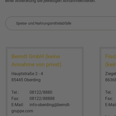
einer Anlieferung die jeweiligen Annahmekriterien.
Speise- und Nahrungsmittelabfälle
Berndt GmbH (keine
Fis
Annahme von privat)
(kei
Hauptstraße 2 - 4
Ziege
85445 Oberding
86368
Tel.:
08122/8880
Tel.:
Fax:
08122/88888
Fax:
E-Mail:
info-oberding@berndt-
E-Mail
gruppe.com