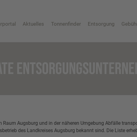
rportal
Aktuelles
Tonnenfinder
Entsorgung
Gebüh
Abfuhrtermine
Abfuhrtermine
Restmüll
Biomüll
Altpapier
ATE ENTSORGUNGSUNTERN
Wertstofftonne
Altglas
Wertstoffsammelstelle
Problemabfall
Sperrmüll
Sonstige Abfälle
m Raum Augsburg und in der näheren Umgebung Abfälle transpor
sbetrieb des Landkreises Augsburg bekannt sind. Die Liste erhebt