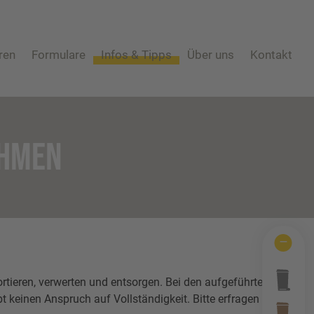
ren
Formulare
Infos & Tipps
Über uns
Kontakt
An-/Um-/Abmeldung
Abfall ABC
Mitarbeiter
Häufige Fra
Eigentümerwechsel
Behältergrössen
Schadens-/Verlustmeldung
Private Entsorgungsunternehmen
Windelzuschuss
Gebrauchtwaren
EHMEN
Nachtspeicheröfen
Tonnenknigge
Photovoltaikmodule
Augsburger Land Becher
tieren, verwerten und entsorgen. Bei den aufgeführten
 keinen Anspruch auf Vollständigkeit. Bitte erfragen Sie vor