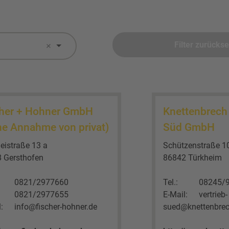
Filter zurücks
cher + Hohner GmbH
Knettenbrech 
ne Annahme von privat)
Süd GmbH
leistraße 13 a
Schützenstraße 1
 Gersthofen
86842 Türkheim
0821/2977660
Tel.:
08245/
0821/2977655
E-Mail:
vertrieb-
:
info@fischer-hohner.de
sued@knettenbrec