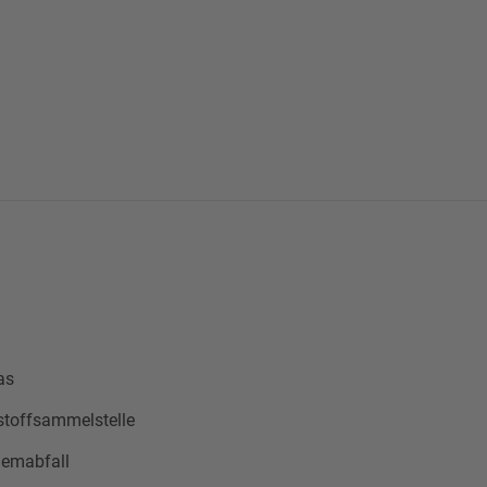
as
stoffsammelstelle
lemabfall