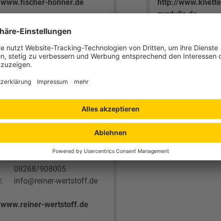
//www.fischer-hohner.de
http://www.knett
gurdulic.de
er Wertstoffrecycling
bH
nger Straße 5
 Tussenhausen
08268/908000
08268/908005
:
info@reiner-wertstoff.de
//www.reiner-wertstoff.de