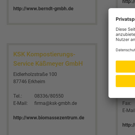
http:
http://www.berndt-gmbh.de
KSK Kompostierungs-
Rein
Service Käßmeyer GmbH
Gm
Eidlerholzstraße 100
Rammi
87746 Erkheim
86874
Tel.:
08336/80550
Tel.:
E-Mail:
firma@ksk-gmbh.de
Fax:
E-Mail
http://www.biomassezentrum.de
http: