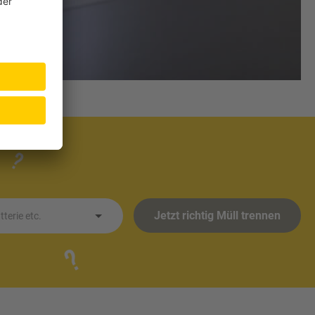
Jetzt richtig Müll trennen
terie etc.