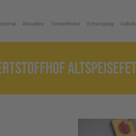
rportal
Aktuelles
Tonnenfinder
Entsorgung
Gebüh
Abfuhrtermine
Abfuhrtermine
Restmüll
Biomüll
Altpapier
RTSTOFFHOF ALTSPEISEFE
Wertstofftonne
Altglas
Wertstoffsammelstelle
Problemabfall
Sperrmüll
Sonstige Abfälle