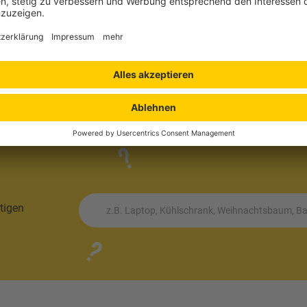
bensmittelbereich oder lose
tigen
z.B. Laptop, Kühlschrank, Weihnachtsbaum, Bat