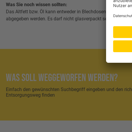
Was Sie noch wissen sollten:
Das Altfett bzw. Öl kann entweder in Blechdosen aus dem Le
abgegeben werden. Es darf nicht glasverpackt sein.
Was soll weggeworfen werden?
Einfach den gewünschten Suchbegriff eingeben und den rich
Entsorgungsweg finden