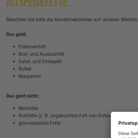
Altspeisefette
Beachten Sie bitte die Annahmekriterien auf unseren Wertst
Das geht:
Friteusenfett
Brat- und Auslassfett
Salat- und Einlegeöl
Butter
Margarine
Das geht nicht:
Motoröle
Rohfette (z. B. ungekochtes Fett von Schlachttieren)
glasverpackte Fette