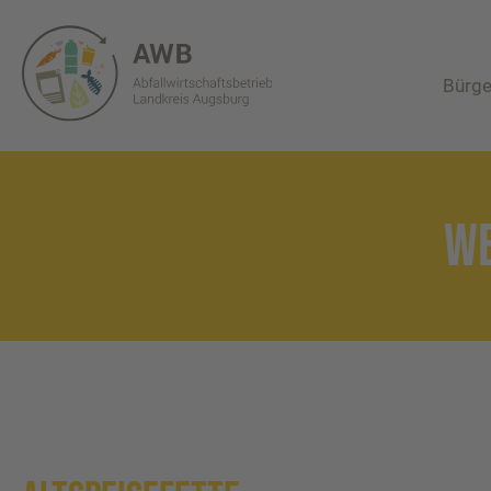
Bürge
WE