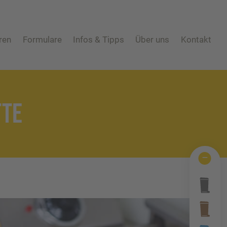
ren
Formulare
Infos & Tipps
Über uns
Kontakt
An-/Um-/Abmeldung
Abfall ABC
Mitarbeiter
Häufige Fra
Eigentümerwechsel
Behältergrössen
Schadens-/Verlustmeldung
Private Entsorgungsunternehmen
Windelzuschuss
Gebrauchtwaren
TTE
Nachtspeicheröfen
Tonnenknigge
Photovoltaikmodule
Augsburger Land Becher