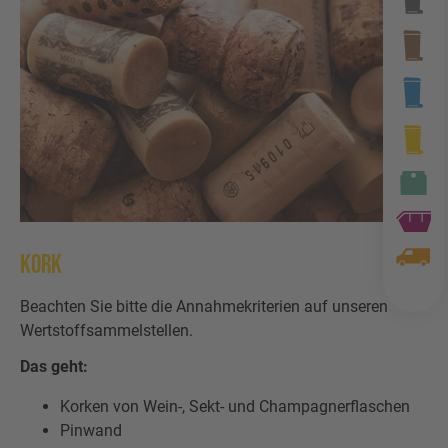
Wertstofftonne
Schadens-/Verlustmeldung
Behältergrössen
Mitarbeiter
Kontakt
Altglas
Windelzuschuss
Private Entsorgungsunternehmen
Häufige Fragen
Wertstoffsammelstelle
Nachtspeicheröfen
Gebrauchtwaren
Problemabfall
Photovoltaikmodule
Tonnenknigge
Sperrmüll
Kork
Augsburger Land Becher
Beachten Sie bitte die Annahmekriterien auf unseren
Sonstige Abfälle
Wertstoffsammelstellen.
Das geht:
Korken von Wein-, Sekt- und Champagnerflaschen
Pinwand