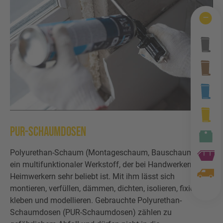
Wertstofftonne
Schadens-/Verlustmeldung
Behältergrössen
Mitarbeiter
Kontakt
Altglas
Windelzuschuss
Private Entsorgungsunternehmen
Häufige Fragen
Wertstoffsammelstelle
Nachtspeicheröfen
Gebrauchtwaren
Problemabfall
Photovoltaikmodule
Tonnenknigge
Sperrmüll
PUR-Schaumdosen
Augsburger Land Becher
Polyurethan-Schaum (Montageschaum, Bauschaum) ist
Sonstige Abfälle
ein multifunktionaler Werkstoff, der bei Handwerkern und
Heimwerkern sehr beliebt ist. Mit ihm lässt sich
montieren, verfüllen, dämmen, dichten, isolieren, fixieren,
kleben und modellieren. Gebrauchte Polyurethan-
Schaumdosen (PUR-Schaumdosen) zählen zu