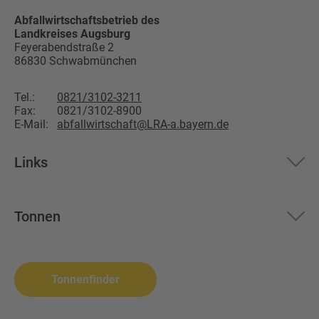
Abfallwirtschaftsbetrieb des
Landkreises Augsburg
Feyerabendstraße 2
86830
Schwabmünchen
Tel.:
0821/3102-3211
Fax:
0821/3102-8900
E-Mail:
abfallwirtschaft@LRA-a.bayern.de
Links
Aktuelles
Tonnen
Über uns
Restmüll
Altglas
Landkreis Augsburg
Biomüll
Wertstoffsammelstelle
Tonnenfinder
Altpapier
Problemabfall