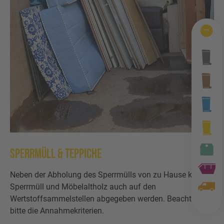
Wertstofftonne
Schadens-/Verlustmeldung
Behältergrössen
Mitarbeiter
Kontakt
Altglas
Windelzuschuss
Private Entsorgungsunternehmen
Häufige Fragen
Wertstoffsammelstelle
Nachtspeicheröfen
Gebrauchtwaren
Problemabfall
Photovoltaikmodule
Tonnenknigge
Sperrmüll
Augsburger Land Becher
Sperrmüll & Teppiche
Sonstige Abfälle
Neben der Abholung des Sperrmülls von zu Hause kann
Sperrmüll und Möbelaltholz auch auf den
Wertstoffsammelstellen abgegeben werden. Beachten Sie
bitte die Annahmekriterien.